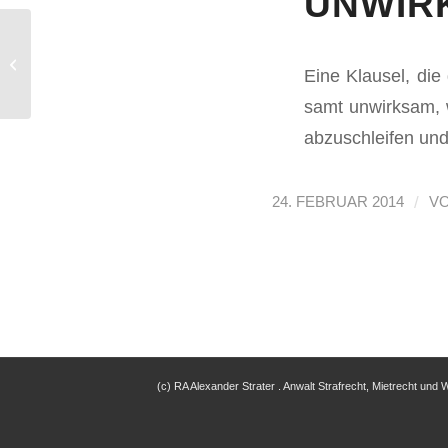
UNWIR
Mietminderung bei
Eine Klausel, die 
Schadstoffbelastung
samt unwirk­sam, w
abzuschleifen und 
/
24. FEBRUAR 2014
V
(c) RA Alexander Strater . Anwalt Strafrecht, Mietrecht und W