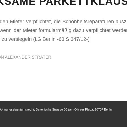
KSAME PARKETTKLAU
den Mieter verpflichtet, die Schön­heit­srepara­turen auszu
enn der Mieter for­mu­la­rmäßig dazu verpflichtet wer­den
zu ver­siegeln (
Berlin ‑63 S 347/12-)
LG
ON
ALEXANDER STRATER
ohnungseigentumsrecht. Baye­ri­sche Stra­sse 30 (am Oli­va­er Platz), 10707 Ber­lin