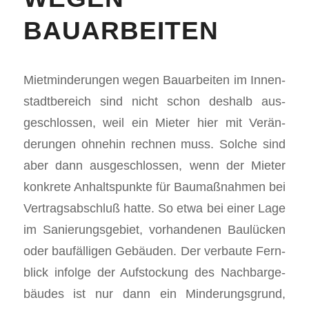
BAUARBEITEN
Miet­min­derun­gen wegen Bauar­beit­en im Innen­
stadt­bere­ich sind nicht schon deshalb aus­
geschlossen, weil ein Mieter hier mit Verän­
derun­gen ohne­hin rech­nen muss. Solche sind
aber dann aus­geschlossen, wenn der Mieter
konkrete Anhalt­spunk­te für Bau­maß­nah­men bei
Ver­tragsab­schluß hat­te. So etwa bei ein­er Lage
im Sanierungs­ge­bi­et, vorhan­de­nen Baulück­en
oder baufäl­li­gen Gebäu­den. Der ver­baute Fern­
blick infolge der Auf­s­tock­ung des Nach­barge­
bäudes ist nur dann ein Min­derungs­grund,