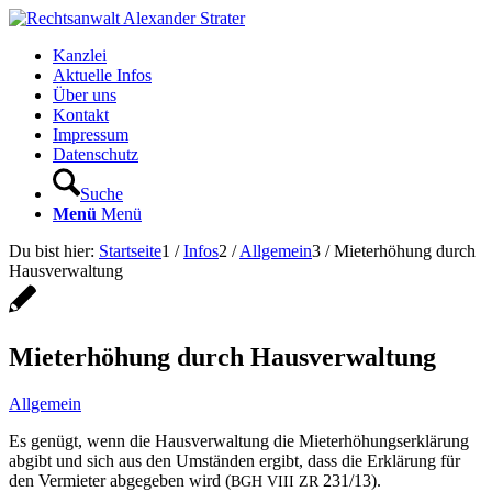
Kanzlei
Aktuelle Infos
Über uns
Kontakt
Impressum
Datenschutz
Suche
Menü
Menü
Du bist hier:
Startseite
1
/
Infos
2
/
Allgemein
3
/
Mieterhöhung durch
Hausverwaltung
Mieterhöhung durch Hausverwaltung
Allgemein
Es genügt, wenn die Hausver­wal­tung die Mieter­höhungserk­lärung
abgibt und sich aus den Umstän­den ergibt, dass die Erk­lärung für
den Ver­mi­eter abgegeben wird (
231/13).
BGH
VIII
ZR