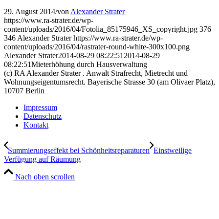
29. August 2014
/
von
Alexander Strater
https://www.ra-strater.de/wp-
content/uploads/2016/04/Fotolia_85175946_XS_copyright.jpg
376
346
Alexander Strater
https://www.ra-strater.de/wp-
content/uploads/2016/04/rastrater-round-white-300x100.png
Alexander Strater
2014-08-29 08:22:51
2014-08-29
08:22:51
Mieterhöhung durch Hausverwaltung
(c) RA Alexander Strater . Anwalt Strafrecht, Mietrecht und
Wohnungseigentumsrecht. Baye­ri­sche Stra­sse 30 (am Oli­va­er Platz),
10707 Ber­lin
Impressum
Datenschutz
Kontakt
Summierungseffekt bei Schönheitsreparaturen
Einstweilige
Verfügung auf Räumung
Nach oben scrollen