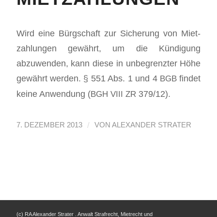
Wird eine Bürgschaft zur Sicherung von Miet­
zahlun­gen gewährt, um die Kündi­gung
abzuwen­den, kann diese in unbe­gren­zter Höhe
gewährt wer­den. § 551 Abs. 1 und 4
find­et
BGB
keine Anwen­dung (
379/12).
BGH
VIII
ZR
/
7. DEZEMBER 2013
VON
ALEXANDER STRATER
(c) RA Alexander Strater . Anwalt Strafrecht, Mietrecht und