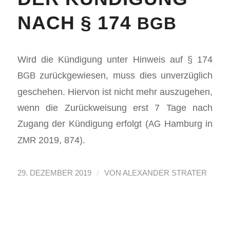
NACH § 174
BGB
Wird die Kündi­gung unter Hin­weis auf § 174
zurück­gewiesen, muss dies unverzüglich
BGB
geschehen. Hier­von ist nicht mehr auszuge­hen,
wenn die Zurück­weisung erst 7 Tage nach
Zugang der Kündi­gung erfol­gt (
Ham­burg in
AG
2019, 874).
ZMR
/
29. DEZEMBER 2019
VON
ALEXANDER STRATER